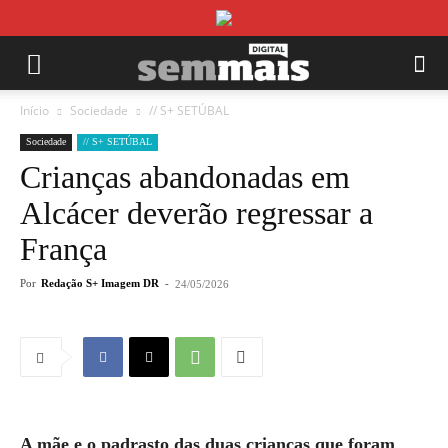
Início
Sociedade
// S+ SETÚBAL
Sociedade
// S+ SETÚBAL
Crianças abandonadas em
Alcácer deverão regressar a
França
Por
Redação S+ Imagem DR
-
24/05/2026
A mãe e o padrasto das duas crianças que foram