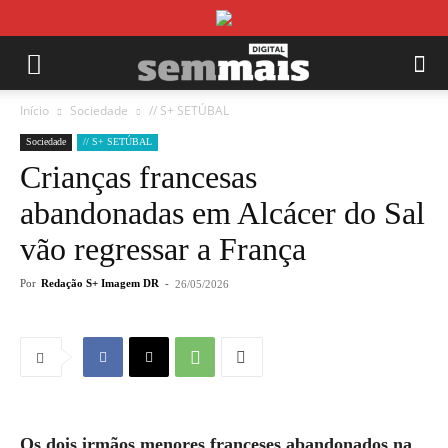
Início
Sociedade
// S+ SETÚBAL
Sociedade
// S+ SETÚBAL
Crianças francesas
abandonadas em Alcácer do Sal
vão regressar a França
Por
Redação S+ Imagem DR
-
26/05/2026
Os dois irmãos menores franceses abandonados na