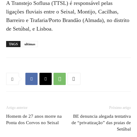
A Transtejo Soflusa (TTSL) é responsável pelas
ligações fluviais entre o Seixal, Montijo, Cacilhas,
Barreiro e Trafaria/Porto Brandão (Almada), no distrito
de Setúbal, e Lisboa.
TAGS
ultimas
Artigo anterior
Próximo artigo
Homem de 27 anos morre na
BE denuncia alegada tentativa
Ponta dos Corvos no Seixal
de “privatização” das praias de
Setúbal