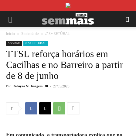
Início
Sociedade
// S+ SETÚBAL
Sociedade
// S+ SETÚBAL
TTSL reforça horários em
Cacilhas e no Barreiro a partir
de 8 de junho
Por
Redação S+ Imagem DR
-
27/05/2026
Em comunicado, a transportadora explica que no