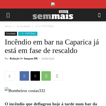
Início
Sociedade
// S+ SETÚBAL
Sociedade
// S+ SETÚBAL
Incêndio em bar na Caparica já
está em fase de rescaldo
Por
Redação S+ Imagem DR
-
16/06/2026
O incêndio que deflagrou hoje à tarde num bar da