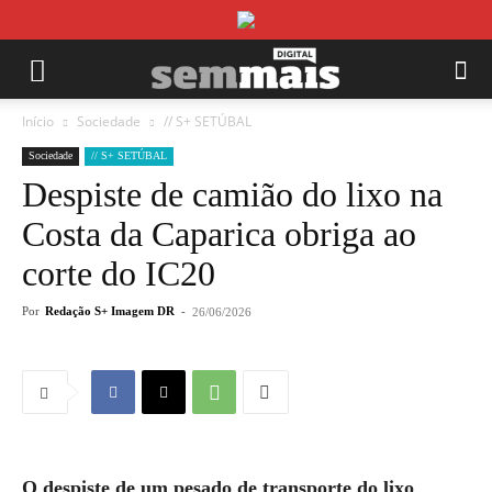
Início
Sociedade
// S+ SETÚBAL
Sociedade
// S+ SETÚBAL
Despiste de camião do lixo na
Costa da Caparica obriga ao
corte do IC20
Por
Redação S+ Imagem DR
-
26/06/2026
O despiste de um pesado de transporte do lixo