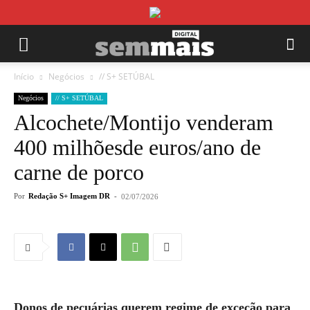
Início
Negócios
// S+ SETÚBAL
Negócios
// S+ SETÚBAL
Alcochete/Montijo venderam
400 milhõesde euros/ano de
carne de porco
Por
Redação S+ Imagem DR
-
02/07/2026
Donos de pecuárias querem regime de exceção para