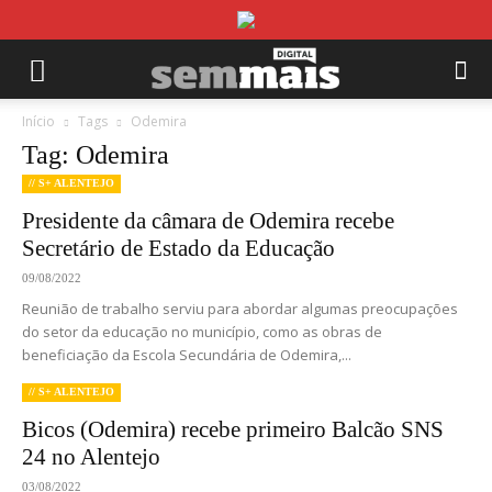
Início
Tags
Odemira
Tag: Odemira
// S+ ALENTEJO
Presidente da câmara de Odemira recebe
Secretário de Estado da Educação
09/08/2022
Reunião de trabalho serviu para abordar algumas preocupações
do setor da educação no município, como as obras de
beneficiação da Escola Secundária de Odemira,...
// S+ ALENTEJO
Bicos (Odemira) recebe primeiro Balcão SNS
24 no Alentejo
03/08/2022