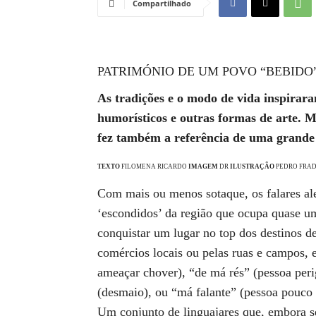
Compartilhado
PATRIMÓNIO DE UM POVO “BEBIDO
As tradições e o modo de vida inspirara
humorísticos e outras formas de arte. M
fez também a referência de uma grand
TEXTO
FILOMENA RICARDO
IMAGEM
DR
ILUSTRAÇÃO
PEDRO FRA
Com mais ou menos sotaque, os falares al
‘escondidos’ da região que ocupa quase um
conquistar um lugar no top dos destinos 
comércios locais ou pelas ruas e campos, 
ameaçar chover), “de má rés” (pessoa perig
(desmaio), ou “má falante” (pessoa pouco 
Um conjunto de linguajares que, embora 