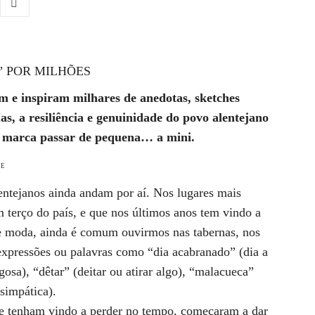
” POR MILHÕES
m e inspiram milhares de anedotas, sketches
as, a resiliência e genuinidade do povo alentejano
e marca passar de pequena… a mini.
DE
entejanos ainda andam por aí. Nos lugares mais
 terço do país, e que nos últimos anos tem vindo a
de moda, ainda é comum ouvirmos nas tabernas, nos
expressões ou palavras como “dia acabranado” (dia a
osa), “dêtar” (deitar ou atirar algo), “malacueca”
simpática).
se tenham vindo a perder no tempo, começaram a dar