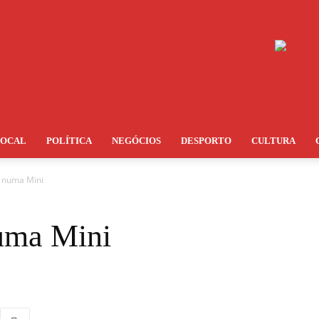
LOCAL
POLÍTICA
NEGÓCIOS
DESPORTO
CULTURA
o numa Mini
numa Mini