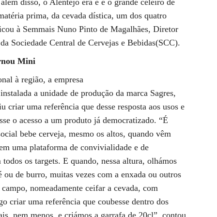
 além disso, o Alentejo era e é o grande celeiro de
matéria prima, da cevada dística, um dos quatro
plicou à Semmais Nuno Pinto de Magalhães, Diretor
 da Sociedade Central de Cervejas e Bebidas(SCC).
ornou Mini
nal à região, a empresa
nstalada a unidade de produção da marca Sagres,
iu criar uma referência que desse resposta aos usos e
sse o acesso a um produto já democratizado. “É
social bebe cerveja, mesmo os altos, quando vêm
 tem uma plataforma de convivialidade e de
 todos os targets. E quando, nessa altura, olhámos
é ou de burro, muitas vezes com a enxada ou outros
 no campo, nomeadamente ceifar a cevada, com
go criar uma referência que coubesse dentro dos
is, nem menos, e criámos a garrafa de 20cl”, contou