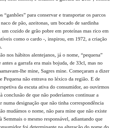
los “ganhões” para conservar e transportar os parcos
 naco de pão, azeitonas, um bocado de sardinha
, um cozido de grão pobre em proteínas mas rico em
stíveis como o cardo -, inspirou, em 1972, a criação
s.
ão nos hábitos alentejanos, já o nome, “pequena”
 antes a garrafa era mais bojuda, de 33cl, mas no
chamavam-lhe mine, Sagres mine. Começaram a dizer
e Pequena não entrava no léxico da região. E de
rspetiva da escuta ativa do consumidor, ao ouvirmos
à conclusão de que não poderíamos continuar a
stir numa designação que não tinha correspondência
tão mudámos o nome, não para mine que não existe
e à Semmais o mesmo responsável, adiantando que
consumidor foi determinante na alteração do nome do