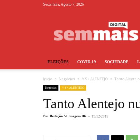
Sexta-feira, Agosto 7, 2026
S+
ELEIÇÕES
COVID-19
SOCIEDADE
Início
Negócios
// S+ ALENTEJO
Tanto Alentej
Negócios
// S+ ALENTEJO
Tanto Alentejo 
Por
Redação S+ Imagem DR
-
13/12/2019