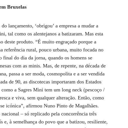
 em Bruxelas
s do lançamento, ‘obrigou’ a empresa a mudar a
i, tal como os alentejanos a batizaram. Mas esta
sso deste produto. “É muito engraçado porque a
a referência rural, pouco urbana, muito focada no
o final do dia da jorna, quando os homens se
mesas com as minis. Mas, de repente, na década de
na, passa a ser moda, cosmopolita e a ser vendida
écada de 90, as discotecas importaram dos Estados
 e como a Sagres Mini tem um long neck (pescoço /
fresca e viva, sem qualquer alteração. Então, como
u-se icónica”, afirmou Nuno Pinto de Magalhães.
 nacional – só replicado pela concorrência três
ís e, à semelhança do povo que a batizou, resiliente,