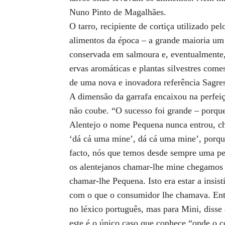
Nuno Pinto de Magalhães.
O tarro, recipiente de cortiça utilizado pe
alimentos da época – a grande maioria um
conservada em salmoura e, eventualmente
ervas aromáticas e plantas silvestres come
de uma nova e inovadora referência Sagre
A dimensão da garrafa encaixou na perfeiç
não coube. “O sucesso foi grande – porque
Alentejo o nome Pequena nunca entrou, 
‘dá cá uma mine’, dá cá uma mine’, porqu
facto, nós que temos desde sempre uma pe
os alentejanos chamar-lhe mine chegamos 
chamar-lhe Pequena. Isto era estar a insi
com o que o consumidor lhe chamava. En
no léxico português, mas para Mini, diss
este é o único caso que conhece “onde o 