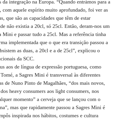
as da integração na Europa. “Quando entrámos para a
com aquele espírito muito aprofundado, foi ver as
s, que são as capacidades que têm de estar
e não existia a 20cl, só 25cl. Então, deram-nos um
 Mini e passar tudo a 25cl. Mas a referência tinha
forma implementada que o que era transição passou a
bsistem as duas, a 20cl e a de 25cl”, explicou o
ucionais da SCC.
eus aos de língua de expressão portuguesa, como
mé, a Sagres Mini é transversal às diferentes
ras de Nuno Pinto de Magalhães, “dos mais novos,
 dos heavy consumers aos light consumers, nos
alquer momento” a cerveja que se lançou com o
na”, mas que rapidamente passou a Sagres Mini é
mpôs inspirada nos hábitos, costumes e cultura