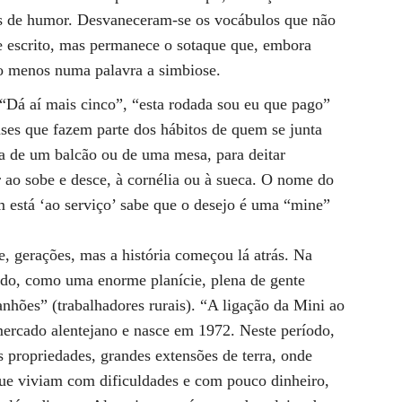
as de humor. Desvaneceram-se os vocábulos que não
e escrito, mas permanece o sotaque que, embora
pelo menos numa palavra a simbiose.
“Dá aí mais cinco”, “esta rodada sou eu que pago”
ases que fazem parte dos hábitos de quem se junta
ta de um balcão ou de uma mesa, para deitar
r ao sobe e desce, à cornélia ou à sueca. O nome do
m está ‘ao serviço’ sabe que o desejo é uma “mine”
e, gerações, mas a história começou lá atrás. Na
udo, como uma enorme planície, plena de gente
anhões” (trabalhadores rurais). “A ligação da Mini ao
mercado alentejano e nasce em 1972. Neste período,
 propriedades, grandes extensões de terra, onde
que viviam com dificuldades e com pouco dinheiro,