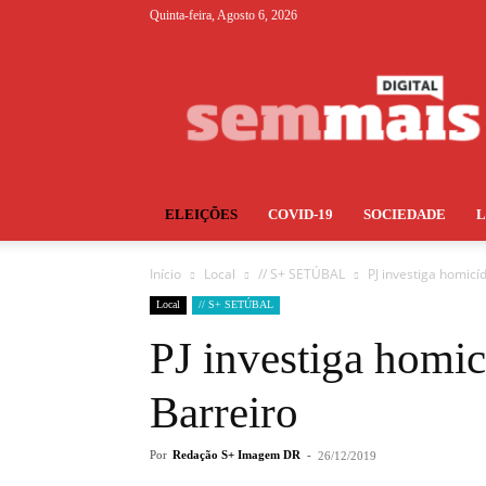
Quinta-feira, Agosto 6, 2026
S+
ELEIÇÕES
COVID-19
SOCIEDADE
Início
Local
// S+ SETÚBAL
PJ investiga homicí
Local
// S+ SETÚBAL
PJ investiga homic
Barreiro
Por
Redação S+ Imagem DR
-
26/12/2019