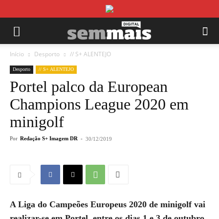
Início
Desporto
// S+ ALENTEJO
Desporto
// S+ ALENTEJO
Portel palco da European
Champions League 2020 em
minigolf
Por
Redação S+ Imagem DR
-
30/12/2019
A Liga do Campeões Europeus 2020 de minigolf vai
realizar-se em Portel, entre os dias 1 e 3 de outubro.