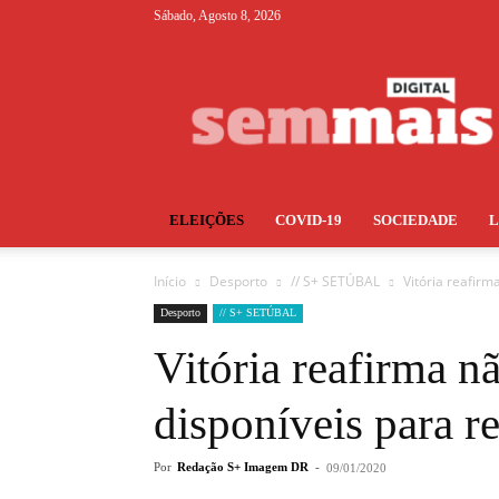
Sábado, Agosto 8, 2026
S+
ELEIÇÕES
COVID-19
SOCIEDADE
Início
Desporto
// S+ SETÚBAL
Vitória reafirm
Desporto
// S+ SETÚBAL
Vitória reafirma n
disponíveis para r
Por
Redação S+ Imagem DR
-
09/01/2020