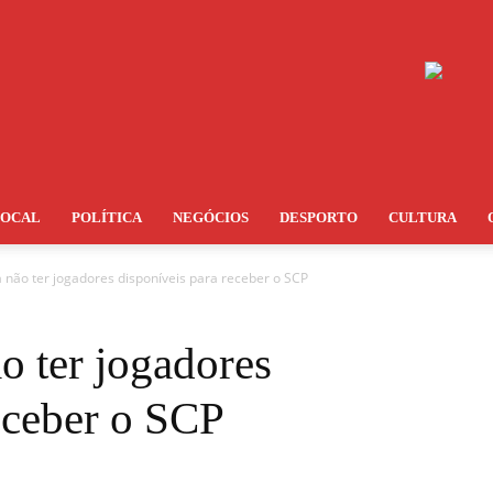
LOCAL
POLÍTICA
NEGÓCIOS
DESPORTO
CULTURA
a não ter jogadores disponíveis para receber o SCP
ão ter jogadores
eceber o SCP