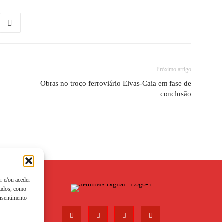
Próximo artigo
Obras no troço ferroviário Elvas-Caia em fase de
conclusão
r e/ou aceder
dados, como
onsentimento