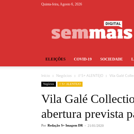
Quinta-feira, Agosto 6, 2026
S+
ELEIÇÕES
COVID-19
SOCIEDADE
Início
Negócios
// S+ ALENTEJO
Vila Galé Coll
Negócios
// S+ ALENTEJO
Vila Galé Collecti
abertura prevista 
Por
Redação S+ Imagem DR
-
21/01/2020