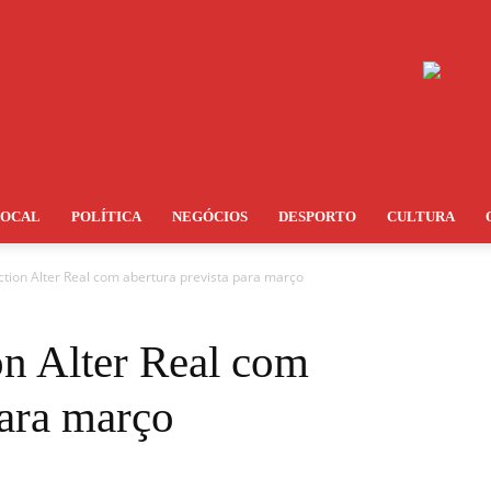
LOCAL
POLÍTICA
NEGÓCIOS
DESPORTO
CULTURA
ection Alter Real com abertura prevista para março
on Alter Real com
para março