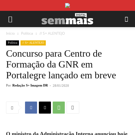
Início
Política
// S+ ALENTEJO
Política
// S+ ALENTEJO
Concurso para Centro de
Formação da GNR em
Portalegre lançado em breve
Por
Redação S+ Imagem DR
-
28/01/2020
O ministro da Administração Interna anunciou hoje