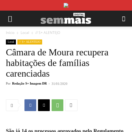
Início
Local
// S+ ALENTEJO
Local
// S+ ALENTEJO
Câmara de Moura recupera
habitações de famílias
carenciadas
Por
Redação S+ Imagem DR
-
31/01/2020
São já 14 os processos aprovados pelo Regulamento