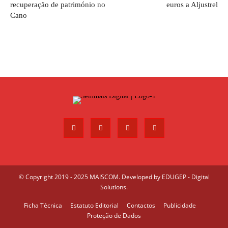
recuperação de património no
euros a Aljustrel
Cano
© Copyright 2019 - 2025 MAISCOM. Developed by
EDUGEP - Digital
Solutions
.
Ficha Técnica
Estatuto Editorial
Contactos
Publicidade
Proteção de Dados