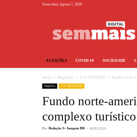
Sexta-feira, Agosto 7, 2026
S+
ELEIÇÕES
COVID-19
SOCIEDADE
Início
Negócios
// S+ ALENTEJO
Fundo norte-a
Negócios
// S+ ALENTEJO
Fundo norte-ameri
complexo turístic
Por
Redação S+ Imagem DR
-
06/02/2020