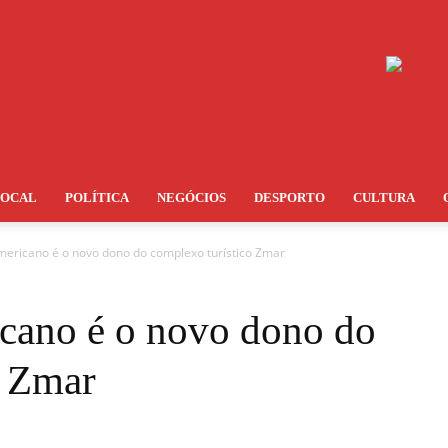
LOCAL
POLÍTICA
NEGÓCIOS
DESPORTO
CULTURA
mericano é o novo dono do complexo turístico Zmar
cano é o novo dono do
o Zmar