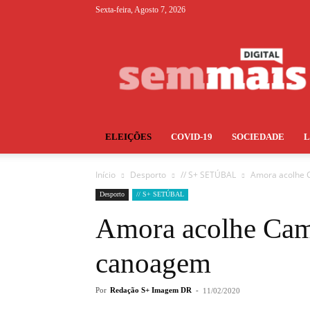
Sexta-feira, Agosto 7, 2026
S+
ELEIÇÕES
COVID-19
SOCIEDADE
Início
Desporto
// S+ SETÚBAL
Amora acolhe 
Desporto
// S+ SETÚBAL
Amora acolhe Cam
canoagem
Por
Redação S+ Imagem DR
-
11/02/2020