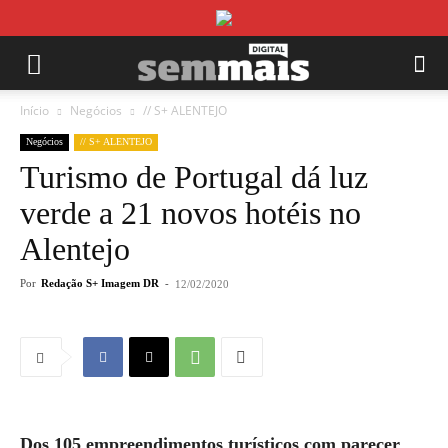
Início
Negócios
// S+ ALENTEJO
Negócios
// S+ ALENTEJO
Turismo de Portugal dá luz
verde a 21 novos hotéis no
Alentejo
Por
Redação S+ Imagem DR
-
12/02/2020
Dos 105 empreendimentos turísticos com parecer