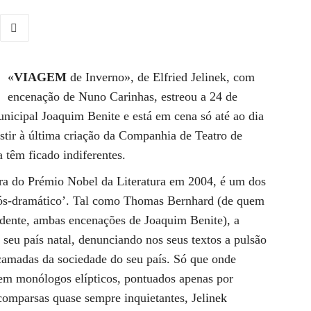
«
VIAGEM
de Inverno», de Elfried Jelinek, com
encenação de Nuno Carinhas, estreou a 24 de
nicipal Joaquim Benite e está em cena só até ao dia
istir à última criação da Companhia de Teatro de
 têm ficado indiferentes.
dora do Prémio Nobel da Literatura em 2004, é um dos
pós-dramático’. Tal como Thomas Bernhard (de quem
idente, ambas encenações de Joaquim Benite), a
seu país natal, denunciando nos seus textos a pulsão
s camadas da sociedade do seu país. Só que onde
em monólogos elípticos, pontuados apenas por
 comparsas quase sempre inquietantes, Jelinek