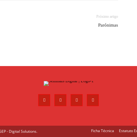
Próximo artigo
Parónimas
Ficha Técnica
Estatuto Ed
P - Digital Solutions
.