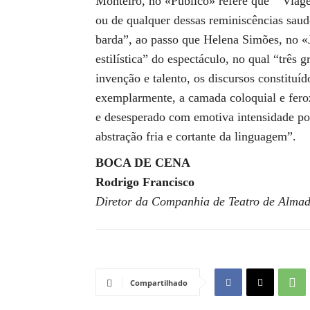
Monteiro, no «Público» refere que “‘Viage
ou de qualquer dessas reminiscências saud
barda”, ao passo que Helena Simões, no «J
estilística” do espectáculo, no qual “três
invenção e talento, os discursos constituí
exemplarmente, a camada coloquial e feroz
e desesperado com emotiva intensidade poé
abstração fria e cortante da linguagem”.
BOCA DE CENA
Rodrigo Francisco
Diretor da Companhia de Teatro de Alma
Compartilhado