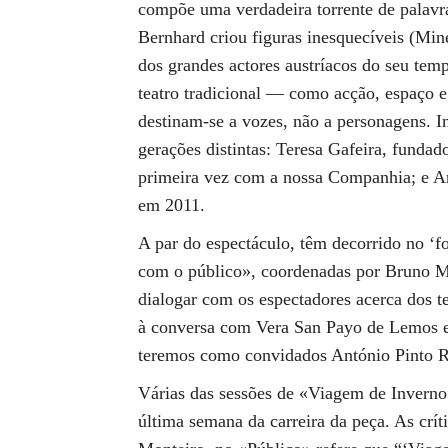
compõe uma verdadeira torrente de palav
Bernhard criou figuras inesquecíveis (Min
dos grandes actores austríacos do seu tem
teatro tradicional — como acção, espaço 
destinam-se a vozes, não a personagens. In
gerações distintas: Teresa Gafeira, funda
primeira vez com a nossa Companhia; e An
em 2011.
A par do espectáculo, têm decorrido no ‘fo
com o público», coordenadas por Bruno Mon
dialogar com os espectadores acerca dos t
à conversa com Vera San Payo de Lemos e
teremos como convidados António Pinto R
Várias das sessões de «Viagem de Inverno
última semana da carreira da peça. As crít