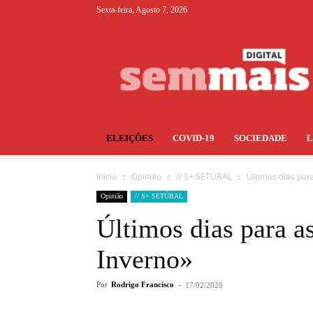
Sexta-feira, Agosto 7, 2026
S+
ELEIÇÕES
COVID-19
SOCIEDADE
Início
Opinião
// S+ SETÚBAL
Últimos dias par
Opinião
// S+ SETÚBAL
Últimos dias para a
Inverno»
Por
Rodrigo Francisco
-
17/02/2020