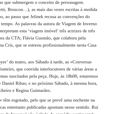
ras que submergem o conceito de personagem.
etti, Bruscon…), as mais das vezes escritas à medida
po, ao passo que Jelinek recusa as convenções do
e tempo. As palavras da autora de Viagem de Inverno
terpretam esta ‘viagem imóvel’ três actrizes de três
dora da CTA; Flávia Gusmão, que colabora pela
a Cris, que se estreou profissionalmente nesta Casa
yer’ do teatro, aos Sábado à tarde, as «Conversas
teiro, que convida interlocutores de várias áreas a
emas suscitados pela peça. Hoje, às 18h00, estaremos
 Daniel Ribas; e no próximo Sábado, à mesma hora,
ibeiro e Regina Guimarães.
» têm esgotado, pelo que se prevê uma enchente na
icas entretanto publicadas apontam nesse sentido. Rui