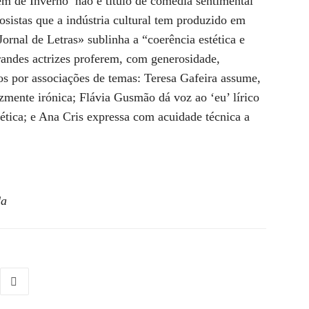
m de Inverno’ não é título de comédia sentimental
osistas que a indústria cultural tem produzido em
ornal de Letras» sublinha a “coerência estética e
 grandes actrizes proferem, com generosidade,
dos por associações de temas: Teresa Gafeira assume,
mente irónica; Flávia Gusmão dá voz ao ‘eu’ lírico
tica; e Ana Cris expressa com acuidade técnica a
da