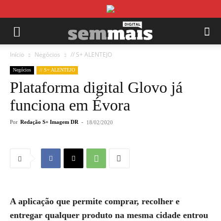
Início
Negócios
// S+ ALENTEJO
Negócios
// S+ ALENTEJO
Plataforma digital Glovo já
funciona em Évora
Por
Redação S+ Imagem DR
-
18/02/2020
A aplicação que permite comprar, recolher e
entregar qualquer produto na mesma cidade entrou