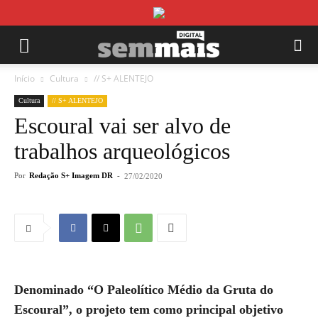
Início
Cultura
// S+ ALENTEJO
Cultura
// S+ ALENTEJO
Escoural vai ser alvo de
trabalhos arqueológicos
Por
Redação S+ Imagem DR
-
27/02/2020
Denominado “O Paleolítico Médio da Gruta do
Escoural”, o projeto tem como principal objetivo