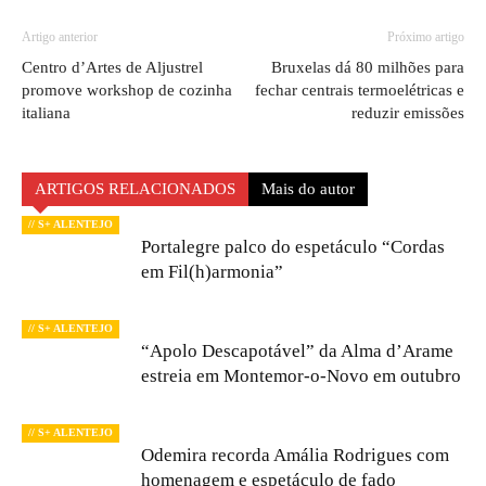
Artigo anterior
Próximo artigo
Centro d’Artes de Aljustrel
Bruxelas dá 80 milhões para
promove workshop de cozinha
fechar centrais termoelétricas e
italiana
reduzir emissões
ARTIGOS RELACIONADOS
Mais do autor
// S+ ALENTEJO
Portalegre palco do espetáculo “Cordas
em Fil(h)armonia”
// S+ ALENTEJO
“Apolo Descapotável” da Alma d’Arame
estreia em Montemor-o-Novo em outubro
// S+ ALENTEJO
Odemira recorda Amália Rodrigues com
homenagem e espetáculo de fado