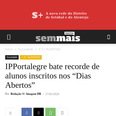
Início
Sociedade
// S+ ALENTEJO
Sociedade
// S+ ALENTEJO
IPPortalegre bate recorde de
alunos inscritos nos “Dias
Abertos”
Por
Redação S+ Imagem DR
-
27/02/2020