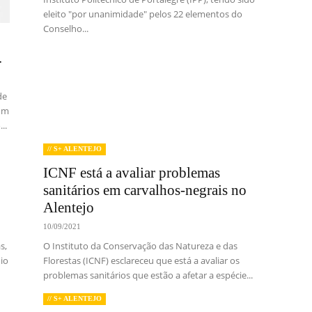
eleito "por unanimidade" pelos 22 elementos do
Conselho...
.
de
com
..
// S+ ALENTEJO
ICNF está a avaliar problemas
sanitários em carvalhos-negrais no
Alentejo
10/09/2021
s,
O Instituto da Conservação das Natureza e das
io
Florestas (ICNF) esclareceu que está a avaliar os
problemas sanitários que estão a afetar a espécie...
// S+ ALENTEJO