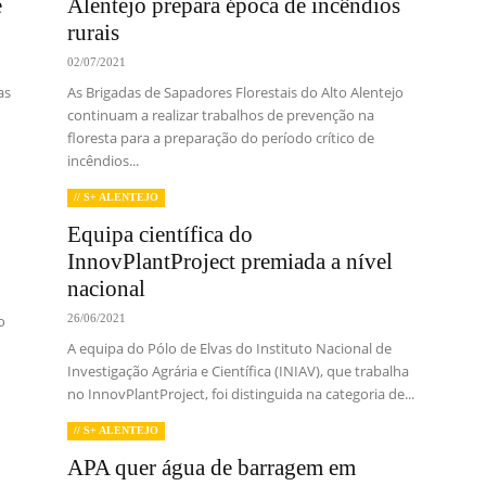
e
Alentejo prepara época de incêndios
rurais
02/07/2021
as
As Brigadas de Sapadores Florestais do Alto Alentejo
continuam a realizar trabalhos de prevenção na
floresta para a preparação do período crítico de
incêndios...
// S+ ALENTEJO
Equipa científica do
InnovPlantProject premiada a nível
nacional
o
26/06/2021
A equipa do Pólo de Elvas do Instituto Nacional de
Investigação Agrária e Científica (INIAV), que trabalha
no InnovPlantProject, foi distinguida na categoria de...
// S+ ALENTEJO
APA quer água de barragem em