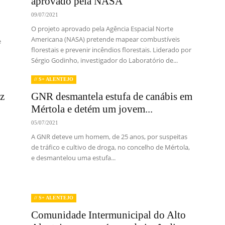
aprovado pela NASA
09/07/2021
O projeto aprovado pela Agência Espacial Norte
Americana (NASA) pretende mapear combustíveis
e
florestais e prevenir incêndios florestais. Liderado por
Sérgio Godinho, investigador do Laboratório de...
// S+ ALENTEJO
az
GNR desmantela estufa de canábis em
Mértola e detém um jovem...
05/07/2021
A GNR deteve um homem, de 25 anos, por suspeitas
de tráfico e cultivo de droga, no concelho de Mértola,
e desmantelou uma estufa...
// S+ ALENTEJO
Comunidade Intermunicipal do Alto