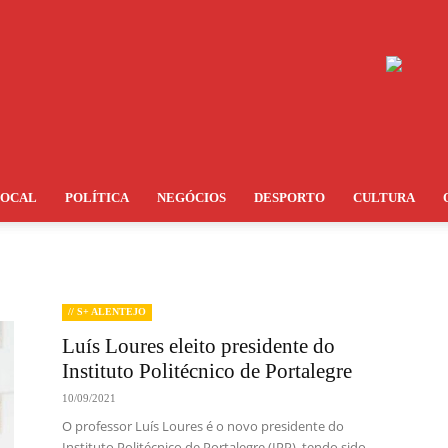
LOCAL
POLÍTICA
NEGÓCIOS
DESPORTO
CULTURA
// S+ ALENTEJO
Luís Loures eleito presidente do
Instituto Politécnico de Portalegre
10/09/2021
O professor Luís Loures é o novo presidente do
Instituto Politécnico de Portalegre (IPP), tendo sido