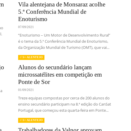
um
Vila alentejana de Monsaraz acolhe
5.ª Conferência Mundial de
Enoturismo
no
07/09/2021
l.
“Enoturismo – Um Motor de Desenvolvimento Rural”
é o tema da 5.ª Conferência Mundial de Enoturismo,
da Organização Mundial de Turismo (OMT), que vai...
// S+ ALENTEJO
jo
Alunos do secundário lançam
microssatélites em competição em
Ponte de Sor
ua
01/09/2021
Treze equipas compostas por cerca de 200 alunos do
ensino secundário participam na 8.ª edição do CanSat
Portugal, que começou esta quarta-feira em Ponte...
// S+ ALENTEJO
e
Trabalhadores da Valnor aprovam