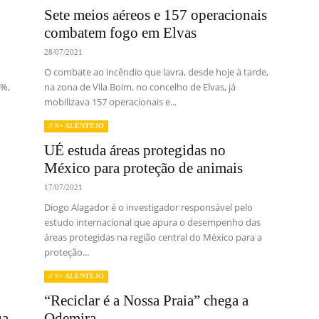
Sete meios aéreos e 157 operacionais
combatem fogo em Elvas
28/07/2021
O combate ao incêndio que lavra, desde hoje à tarde,
4%,
na zona de Vila Boim, no concelho de Elvas, já
mobilizava 157 operacionais e...
// S+ ALENTEJO
UÉ estuda áreas protegidas no
México para proteção de animais
17/07/2021
Diogo Alagador é o investigador responsável pelo
estudo internacional que apura o desempenho das
áreas protegidas na região central do México para a
proteção...
// S+ ALENTEJO
“Reciclar é a Nossa Praia” chega a
ua
Odemira