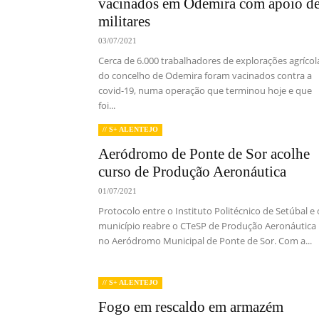
vacinados em Odemira com apoio d
militares
03/07/2021
Cerca de 6.000 trabalhadores de explorações agrícol
do concelho de Odemira foram vacinados contra a
covid-19, numa operação que terminou hoje e que
foi...
// S+ ALENTEJO
Aeródromo de Ponte de Sor acolhe
curso de Produção Aeronáutica
01/07/2021
Protocolo entre o Instituto Politécnico de Setúbal e 
município reabre o CTeSP de Produção Aeronáutica
no Aeródromo Municipal de Ponte de Sor. Com a...
// S+ ALENTEJO
Fogo em rescaldo em armazém