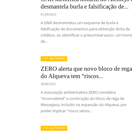
desmantela burla e falsificação de...
01/09/2021
A GNR desmantelou um esquema de burla e
falsificação de documentos para obtenção ilícita de
créditos, ao identificar o presumível autor, um ho
de...
// S+ ALENTEJO
ZERO alerta que novo bloco de rega
do Alqueva tem “riscos...
30/08/2021
A associação ambientalista ZERO considera
“inconcebível” a construção do bloco de rega de
Messejana, incluído na expansão do Alqueva, por
poder implicar “riscos sérios...
// S+ ALENTEJO