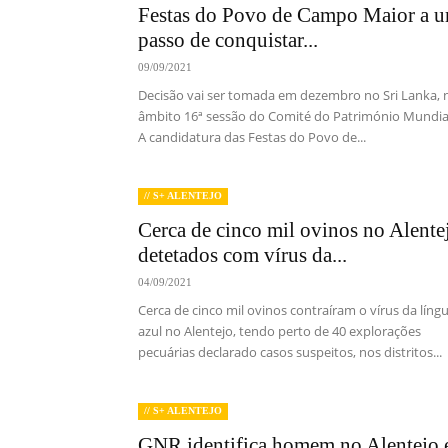
Festas do Povo de Campo Maior a 
passo de conquistar...
09/09/2021
Decisão vai ser tomada em dezembro no Sri Lanka, 
âmbito 16ª sessão do Comité do Património Mundia
A candidatura das Festas do Povo de...
// S+ ALENTEJO
Cerca de cinco mil ovinos no Alente
detetados com vírus da...
04/09/2021
Cerca de cinco mil ovinos contraíram o vírus da líng
azul no Alentejo, tendo perto de 40 explorações
pecuárias declarado casos suspeitos, nos distritos...
// S+ ALENTEJO
GNR identifica homem no Alentejo 