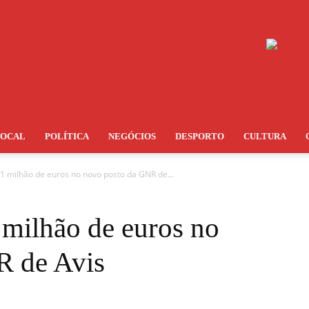
LOCAL
POLÍTICA
NEGÓCIOS
DESPORTO
CULTURA
1 milhão de euros no novo posto da GNR de...
 milhão de euros no
R de Avis