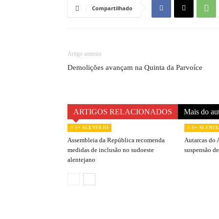
Compartilhado
Artigo anterior
Demolições avançam na Quinta da Parvoíce
ARTIGOS RELACIONADOS
Mais do au
// S+ ALENTEJO
// S+ ALENT
Assembleia da República recomenda
Autarcas do 
medidas de inclusão no sudoeste
suspensão de
alentejano