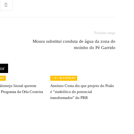
Próximo artigo
Moura substitui conduta de água da zona do
moinho do Pé Garrido
tor
EJO
// S+ ALENTEJO
Alentejo litoral querem
António Costa diz que projeto do Pisão
 Programa da Orla Costeira
é “simbólico do potencial
transformador” do PRR