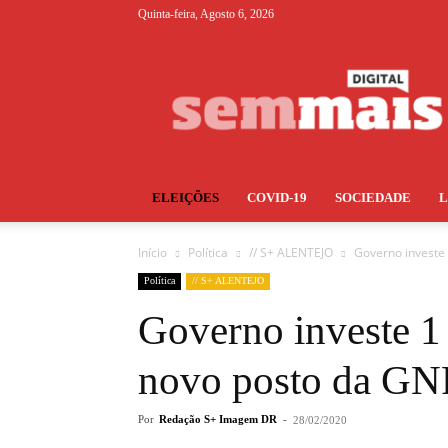
Quinta-feira, Agosto 6, 2026
S+
ELEIÇÕES
COVID-19
SOCIEDADE
Início
Política
// S+ ALENTEJO
Governo investe 
Política
// S+ ALENTEJO
Governo investe 1
novo posto da GN
Por
Redação S+ Imagem DR
-
28/02/2020