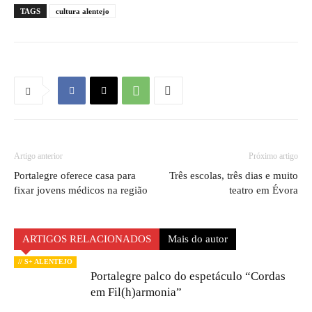
TAGS
cultura alentejo
Artigo anterior
Próximo artigo
Portalegre oferece casa para
Três escolas, três dias e muito
fixar jovens médicos na região
teatro em Évora
ARTIGOS RELACIONADOS
Mais do autor
// S+ ALENTEJO
Portalegre palco do espetáculo “Cordas
em Fil(h)armonia”