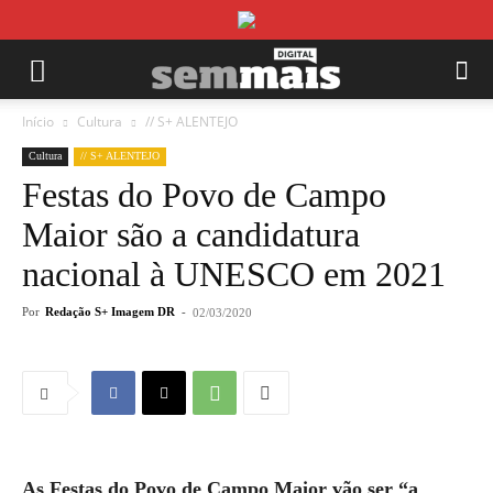
Início
Cultura
// S+ ALENTEJO
Cultura
// S+ ALENTEJO
Festas do Povo de Campo
Maior são a candidatura
nacional à UNESCO em 2021
Por
Redação S+ Imagem DR
-
02/03/2020
As Festas do Povo de Campo Maior vão ser “a