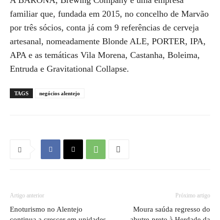
A BARONA, Brewing Company é uma empresa
familiar que, fundada em 2015, no concelho de Marvão
por três sócios, conta já com 9 referências de cerveja
artesanal, nomeadamente Blonde ALE, PORTER, IPA,
APA e as temáticas Vila Morena, Castanha, Boleima,
Entruda e Gravitational Collapse.
TAGS
negócios alentejo
Artigo anterior
Próximo artigo
Enoturismo no Alentejo
Moura saúda regresso do
continua a crescer em unidades
abutre-preto à Herdade da