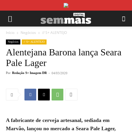
Início
Negócios
// S+ ALENTEJO
Negócios
// S+ ALENTEJO
Alentejana Barona lança Seara
Pale Lager
Por
Redação S+ Imagem DR
-
04/03/2020
A fabricante de cerveja artesanal, sediada em
Marvão, lançou no mercado a Seara Pale Lager,