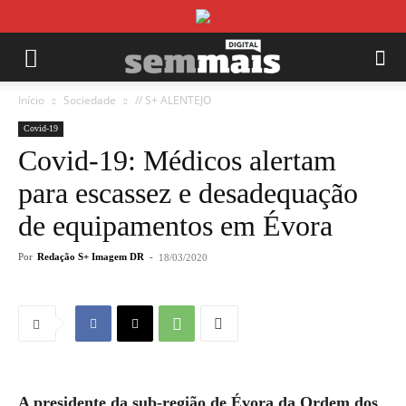
Início
Sociedade
// S+ ALENTEJO
Covid-19
Covid-19: Médicos alertam
para escassez e desadequação
de equipamentos em Évora
Por
Redação S+ Imagem DR
-
18/03/2020
A presidente da sub-região de Évora da Ordem dos