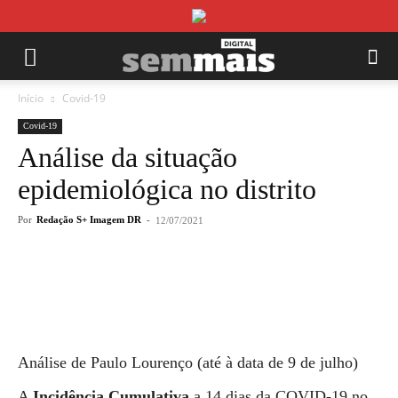
Início
Covid-19
Covid-19
Análise da situação
epidemiológica no distrito
Por
Redação S+ Imagem DR
-
12/07/2021
Análise de Paulo Lourenço (até à data de 9 de julho)
A
Incidência Cumulativa
a 14 dias da COVID-19 no