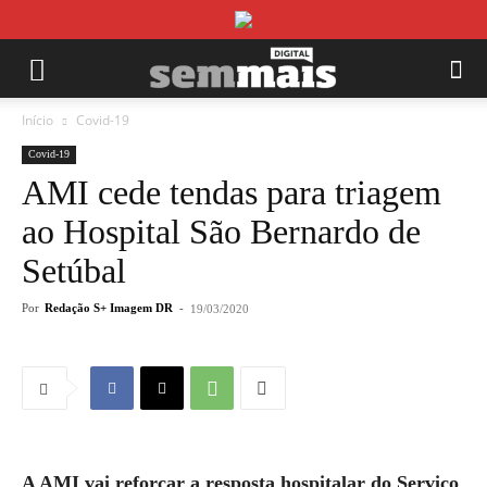
Início
Covid-19
Covid-19
AMI cede tendas para triagem
ao Hospital São Bernardo de
Setúbal
Por
Redação S+ Imagem DR
-
19/03/2020
A AMI vai reforçar a resposta hospitalar do Serviço