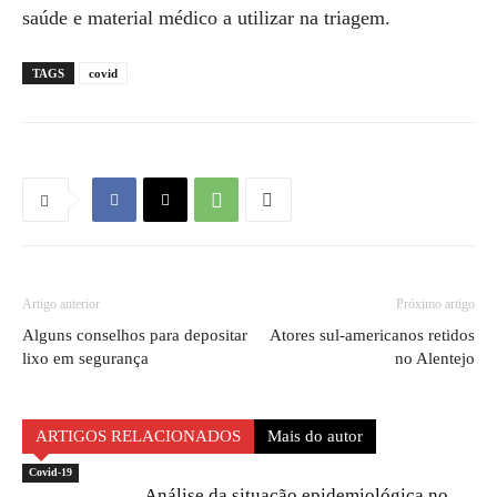
saúde e material médico a utilizar na triagem.
TAGS
covid
Artigo anterior
Próximo artigo
Alguns conselhos para depositar
Atores sul-americanos retidos
lixo em segurança
no Alentejo
ARTIGOS RELACIONADOS
Mais do autor
Covid-19
Análise da situação epidemiológica no