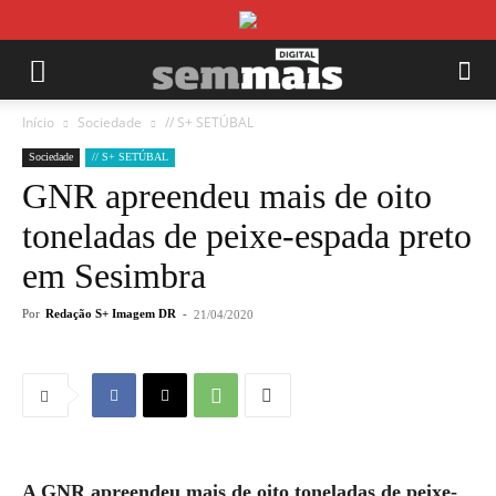
Início
Sociedade
// S+ SETÚBAL
Sociedade
// S+ SETÚBAL
GNR apreendeu mais de oito
toneladas de peixe-espada preto
em Sesimbra
Por
Redação S+ Imagem DR
-
21/04/2020
A GNR apreendeu mais de oito toneladas de peixe-