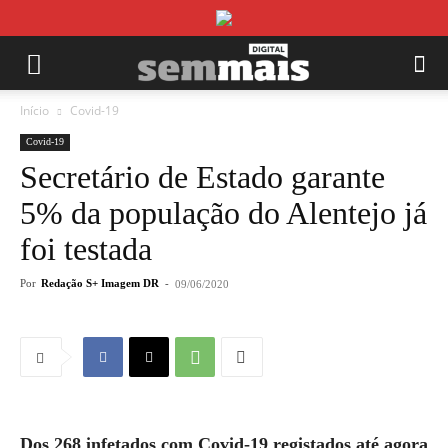
Início
Covid-19
Covid-19
Secretário de Estado garante
5% da população do Alentejo já
foi testada
Por
Redação S+ Imagem DR
-
09/06/2020
Dos 268 infetados com Covid-19 registados até agora