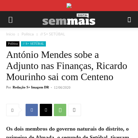
Início
Política
// S+ SETÚBAL
Política
// S+ SETÚBAL
António Mendes sobe a
Adjunto nas Finanças, Ricardo
Mourinho sai com Centeno
Por
Redação S+ Imagem DR
-
12/06/2020
Os dois membros do governo naturais do distrito, o
primeiro de Almada, o segundo de Setúbal, tiveram