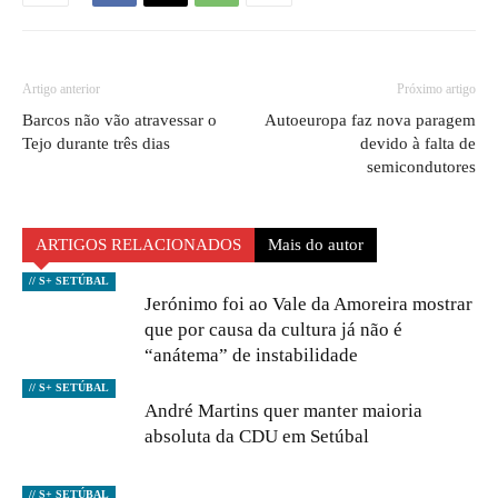
Artigo anterior
Próximo artigo
Barcos não vão atravessar o
Autoeuropa faz nova paragem
Tejo durante três dias
devido à falta de
semicondutores
ARTIGOS RELACIONADOS
Mais do autor
// S+ SETÚBAL
Jerónimo foi ao Vale da Amoreira mostrar
que por causa da cultura já não é
“anátema” de instabilidade
// S+ SETÚBAL
André Martins quer manter maioria
absoluta da CDU em Setúbal
// S+ SETÚBAL