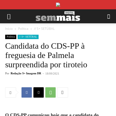
Início
Política
// S+ SETÚBAL
Política
// S+ SETÚBAL
Candidata do CDS-PP à
freguesia de Palmela
surpreendida por tiroteio
Por
Redação S+ Imagem DR
-
18/09/2021
O CDS-PP comunicou hoje que a candidata do