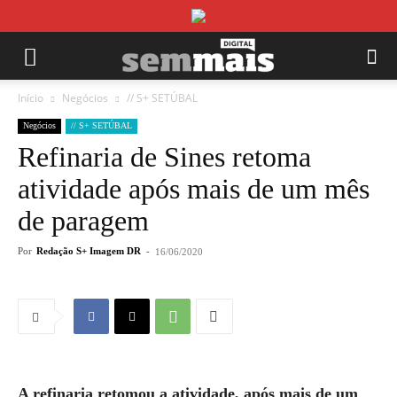
Início
Negócios
// S+ SETÚBAL
Negócios
// S+ SETÚBAL
Refinaria de Sines retoma
atividade após mais de um mês
de paragem
Por
Redação S+ Imagem DR
-
16/06/2020
A refinaria retomou a atividade, após mais de um