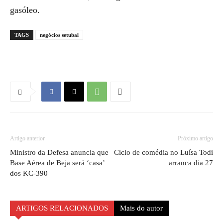
gasóleo.
TAGS
negócios setubal
Artigo anterior
Próximo artigo
Ministro da Defesa anuncia que
Ciclo de comédia no Luísa Todi
Base Aérea de Beja será ‘casa’
arranca dia 27
dos KC-390
ARTIGOS RELACIONADOS
Mais do autor