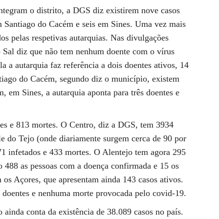
ntegram o distrito, a DGS diz existirem nove casos
m Santiago do Cacém e seis em Sines. Uma vez mais
os pelas respetivas autarquias. Nas divulgações
o Sal diz que não tem nenhum doente com o vírus
a a autarquia faz referência a dois doentes ativos, 14
ntiago do Cacém, segundo diz o município, existem
m, em Sines, a autarquia aponta para três doentes e
tes e 813 mortes. O Centro, diz a DGS, tem 3934
le do Tejo (onde diariamente surgem cerca de 90 por
71 infetados e 433 mortes. O Alentejo tem agora 295
ão 488 as pessoas com a doença confirmada e 15 os
os Açores, que apresentam ainda 143 casos ativos.
90 doentes e nenhuma morte provocada pelo covid-19.
 ainda conta da existência de 38.089 casos no país.