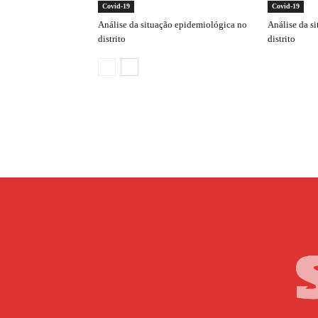
Covid-19
Covid-19
Análise da situação epidemiológica no
Análise da s
distrito
distrito