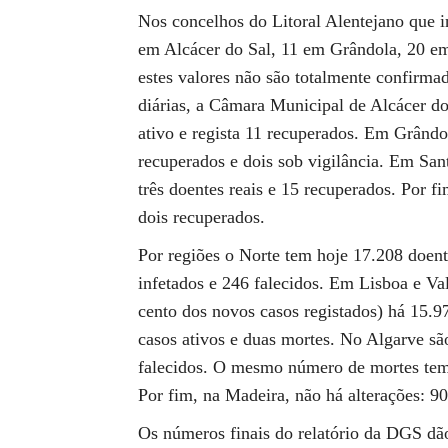
Nos concelhos do Litoral Alentejano que i
em Alcácer do Sal, 11 em Grândola, 20 e
estes valores não são totalmente confirmad
diárias, a Câmara Municipal de Alcácer d
ativo e regista 11 recuperados. Em Grândol
recuperados e dois sob vigilância. Em Sa
três doentes reais e 15 recuperados. Por fi
dois recuperados.
Por regiões o Norte tem hoje 17.208 doen
infetados e 246 falecidos. Em Lisboa e Va
cento dos novos casos registados) há 15.9
casos ativos e duas mortes. No Algarve s
falecidos. O mesmo número de mortes tem 
Por fim, na Madeira, não há alterações: 
Os números finais do relatório da DGS dão