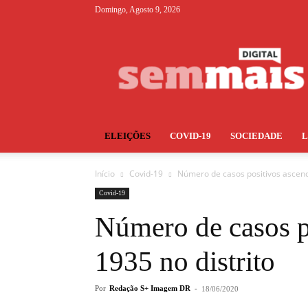
Domingo, Agosto 9, 2026
S+
ELEIÇÕES
COVID-19
SOCIEDADE
Início
Covid-19
Número de casos positivos ascend
Covid-19
Número de casos p
1935 no distrito
Por
Redação S+ Imagem DR
-
18/06/2020