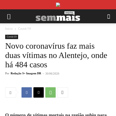
Início
Covid-19
Covid-19
Novo coronavírus faz mais
duas vítimas no Alentejo, onde
há 484 casos
Por
Redação S+ Imagem DR
-
30/06/2020
O número de vítimas mortais na região subiu para