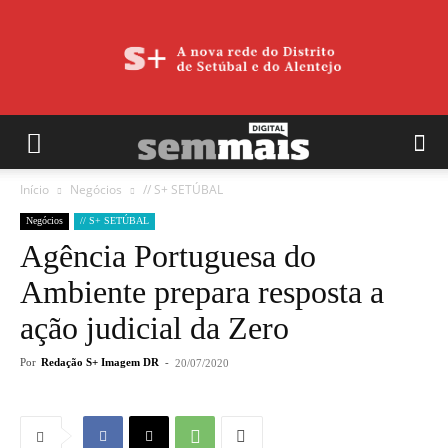
Início
Negócios
// S+ SETÚBAL
Negócios
// S+ SETÚBAL
Agência Portuguesa do
Ambiente prepara resposta a
ação judicial da Zero
Por
Redação S+ Imagem DR
-
20/07/2020