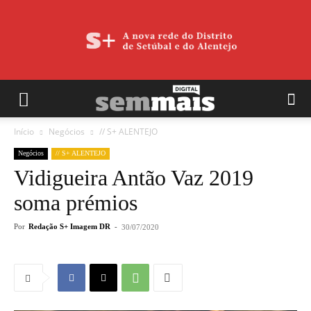
Início
Negócios
// S+ ALENTEJO
Negócios
// S+ ALENTEJO
Vidigueira Antão Vaz 2019
soma prémios
Por
Redação S+ Imagem DR
-
30/07/2020