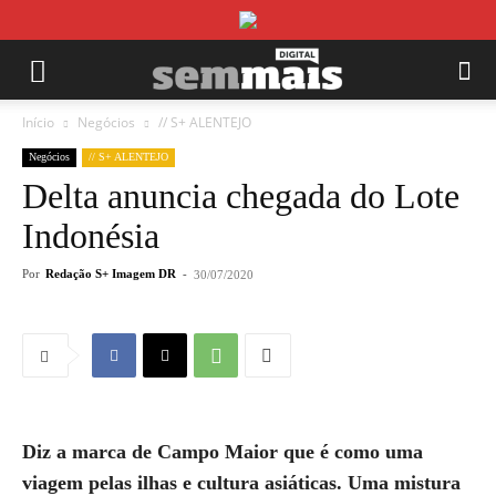
Início
Negócios
// S+ ALENTEJO
Negócios
// S+ ALENTEJO
Delta anuncia chegada do Lote
Indonésia
Por
Redação S+ Imagem DR
-
30/07/2020
Diz a marca de Campo Maior que é como uma
viagem pelas ilhas e cultura asiáticas. Uma mistura