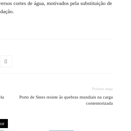
iversos cortes de água, motivados pela substituição de
adação.
Próximo artigo
ela
Porto de Sines resiste às quebras mundiais na carga
contentorizada
tor