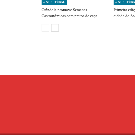
// S+ SETÚBAL
// S+ SETÚB
Grândola promove Semanas
Primeira edi
Gastronómicas com pratos de caça
cidade do S