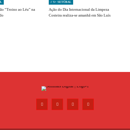
AL
// S+ SETÚBAL
ção “Troino ao Léu” na
Ação do Dia Internacional da Limpeza
ado
Costeira realiza-se amanhã em São Luís