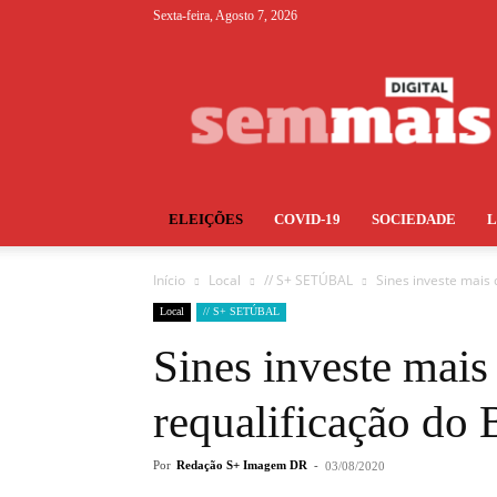
Sexta-feira, Agosto 7, 2026
S+
ELEIÇÕES
COVID-19
SOCIEDADE
Início
Local
// S+ SETÚBAL
Sines investe mais 
Local
// S+ SETÚBAL
Sines investe mais
requalificação do 
Por
Redação S+ Imagem DR
-
03/08/2020