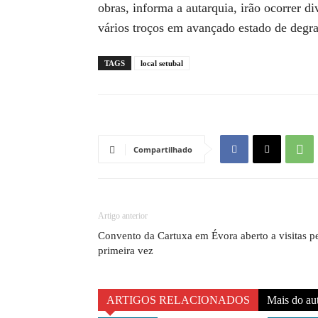
obras, informa a autarquia, irão ocorrer d
vários troços em avançado estado de degr
TAGS
local setubal
Compartilhado
Artigo anterior
Convento da Cartuxa em Évora aberto a visitas p
primeira vez
ARTIGOS RELACIONADOS
Mais do au