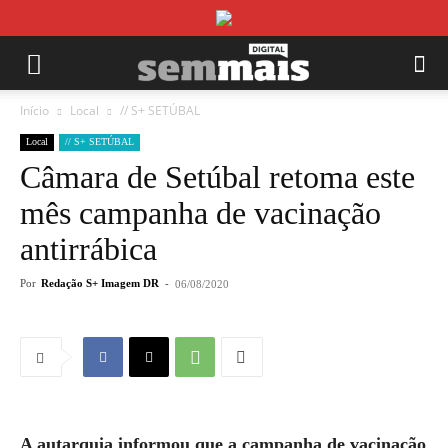
Início
Local
// S+ SETÚBAL
Local
// S+ SETÚBAL
Câmara de Setúbal retoma este
mês campanha de vacinação
antirrábica
Por
Redação S+ Imagem DR
-
06/08/2020
A autarquia informou que a campanha de vacinação