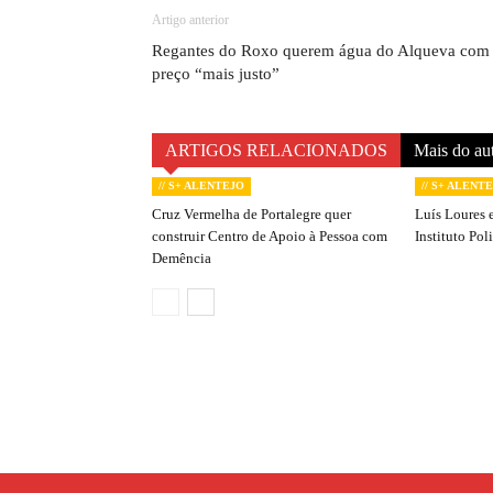
Artigo anterior
Regantes do Roxo querem água do Alqueva com
preço “mais justo”
ARTIGOS RELACIONADOS
Mais do au
// S+ ALENTEJO
// S+ ALENT
Cruz Vermelha de Portalegre quer
Luís Loures e
construir Centro de Apoio à Pessoa com
Instituto Pol
Demência