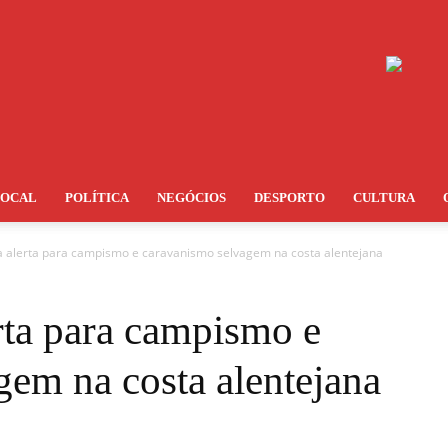
LOCAL
POLÍTICA
NEGÓCIOS
DESPORTO
CULTURA
na alerta para campismo e caravanismo selvagem na costa alentejana
rta para campismo e
gem na costa alentejana