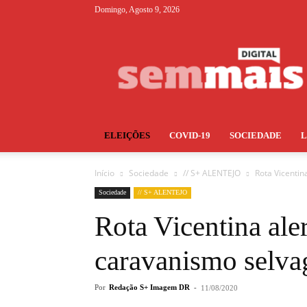
Domingo, Agosto 9, 2026
S+
ELEIÇÕES
COVID-19
SOCIEDADE
Início
Sociedade
// S+ ALENTEJO
Rota Vicenti
Sociedade
// S+ ALENTEJO
Rota Vicentina ale
caravanismo selva
Por
Redação S+ Imagem DR
-
11/08/2020