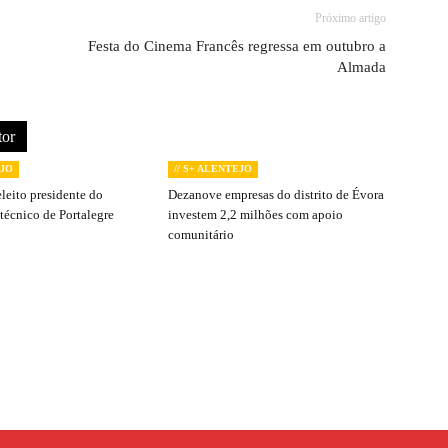
Próximo artigo
Festa do Cinema Francês regressa em outubro a
Almada
tor
EJO
// S+ ALENTEJO
leito presidente do
Dezanove empresas do distrito de Évora
itécnico de Portalegre
investem 2,2 milhões com apoio
comunitário