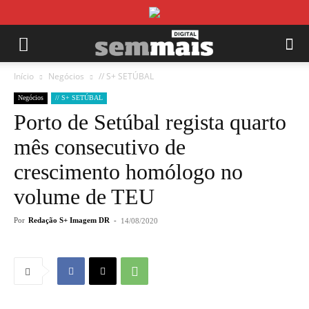
Início
Negócios
// S+ SETÚBAL
Negócios
// S+ SETÚBAL
Porto de Setúbal regista quarto
mês consecutivo de
crescimento homólogo no
volume de TEU
Por
Redação S+ Imagem DR
-
14/08/2020