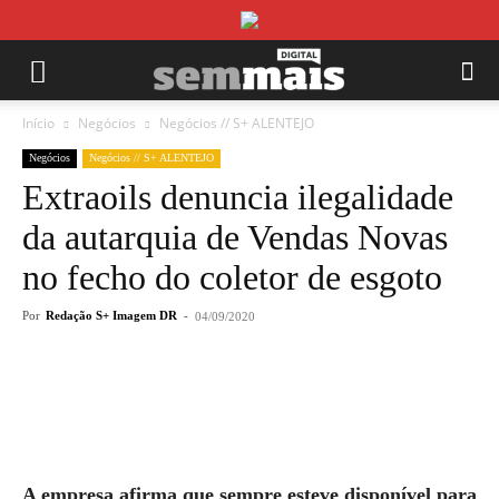
Início
Negócios
Negócios // S+ ALENTEJO
Negócios
Negócios // S+ ALENTEJO
Extraoils denuncia ilegalidade
da autarquia de Vendas Novas
no fecho do coletor de esgoto
Por
Redação S+ Imagem DR
-
04/09/2020
A empresa afirma que sempre esteve disponível para