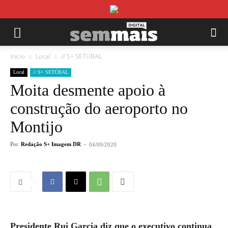
Início
Local
// S+ SETÚBAL
Local
// S+ SETÚBAL
Moita desmente apoio à
construção do aeroporto no
Montijo
Por
Redação S+ Imagem DR
-
04/09/2020
Presidente Rui Garcia diz que o executivo continua