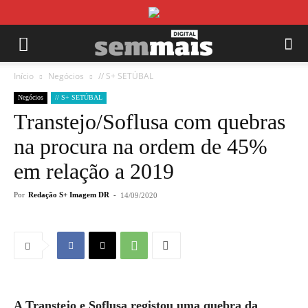
Início
Negócios
// S+ SETÚBAL
Negócios
// S+ SETÚBAL
Transtejo/Soflusa com quebras
na procura na ordem de 45%
em relação a 2019
Por
Redação S+ Imagem DR
-
14/09/2020
A Transtejo e Soflusa registou uma quebra da