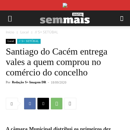
Início
Local
// S+ SETÚBAL
Local
// S+ SETÚBAL
Santiago do Cacém entrega
vales a quem comprou no
comércio do concelho
Por
Redação S+ Imagem DR
-
18/09/2020
A câmara Municipal distribui os primeiros dez