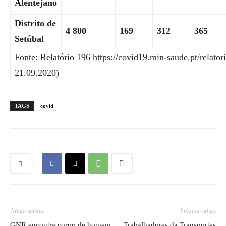
Alentejano
Distrito de
4 800
169
312
365
Setúbal
Fonte: Relatório 196 https://covid19.min-saude.pt/relatori
21.09.2020)
TAGS
covid
Artigo anterior
Próximo artigo
GNR encontra corpo de homem
Trabalhadores da Transportes