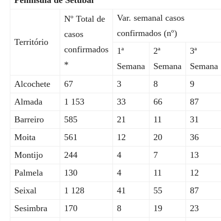
Península de Setúbal
Var. semanal casos
Nº Total de
confirmados (nº)
casos
Território
confirmados
1ª
2ª
3ª
*
Semana
Semana
Semana
Alcochete
67
3
8
9
Almada
1 153
33
66
87
Barreiro
585
21
11
31
Moita
561
12
20
36
Montijo
244
4
7
13
Palmela
130
4
11
12
Seixal
1 128
41
55
87
Sesimbra
170
8
19
23