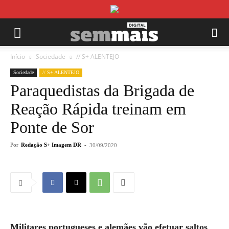
Início
Sociedade
// S+ ALENTEJO
Sociedade
// S+ ALENTEJO
Paraquedistas da Brigada de
Reação Rápida treinam em
Ponte de Sor
Por
Redação S+ Imagem DR
-
30/09/2020
Militares portugueses e alemães vão efetuar saltos