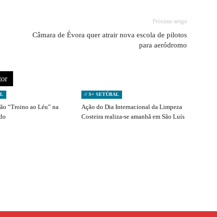
Próximo artigo
Câmara de Évora quer atrair nova escola de pilotos
para aeródromo
tor
AL
// S+ SETÚBAL
ção “Troino ao Léu” na
Ação do Dia Internacional da Limpeza
ado
Costeira realiza-se amanhã em São Luís