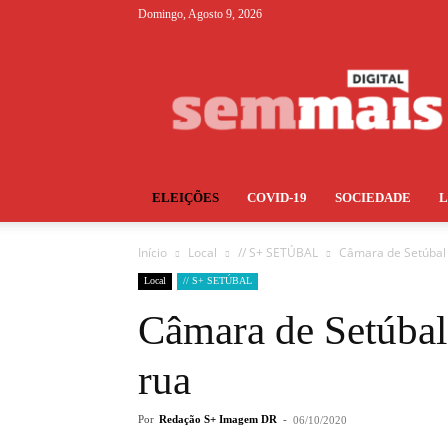
Domingo, Agosto 9, 2026
S+
ELEIÇÕES
COVID-19
SOCIEDADE
Início
Local
// S+ SETÚBAL
Câmara de Setúbal 
Local
// S+ SETÚBAL
Câmara de Setúbal 
rua
Por
Redação S+ Imagem DR
-
06/10/2020