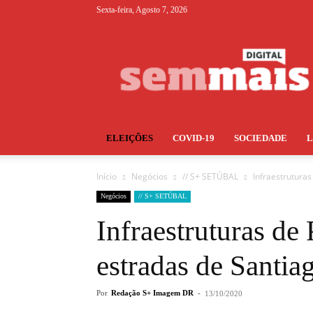
Sexta-feira, Agosto 7, 2026
S+
ELEIÇÕES
COVID-19
SOCIEDADE
Início
Negócios
// S+ SETÚBAL
Infraestruturas
Negócios
// S+ SETÚBAL
Infraestruturas de 
estradas de Santia
Por
Redação S+ Imagem DR
-
13/10/2020