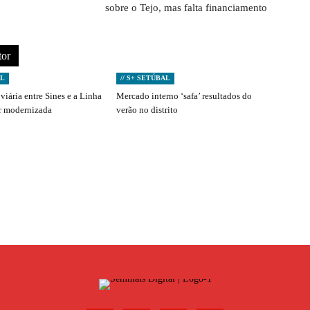
sobre o Tejo, mas falta financiamento
tor
AL
// S+ SETÚBAL
viária entre Sines e a Linha
Mercado interno ‘safa’ resultados do
er modernizada
verão no distrito