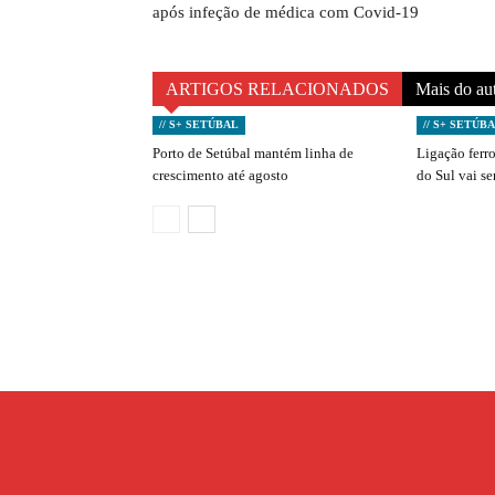
após infeção de médica com Covid-19
ARTIGOS RELACIONADOS
Mais do au
// S+ SETÚBAL
// S+ SETÚB
Porto de Setúbal mantém linha de
Ligação ferro
crescimento até agosto
do Sul vai s