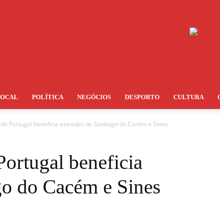
LOCAL
POLÍTICA
NEGÓCIOS
DESPORTO
CULTURA
 de Portugal beneficia estradas de Santiago do Cacém e Sines
Portugal beneficia
go do Cacém e Sines